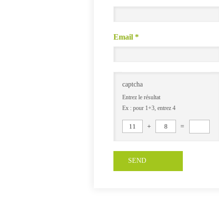
Email
*
captcha
Entrez le résultat
Ex : pour 1+3, entrez 4
11
+
8
=