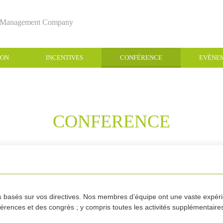
n Management Company
ION
INCENTIVES
CONFÉRENCE
EVÉNE
CONFERENCE
s basés sur vos directives. Nos membres d’équipe ont une vaste expérie
nférences et des congrès ; y compris
toutes les activités supplé
mentaire