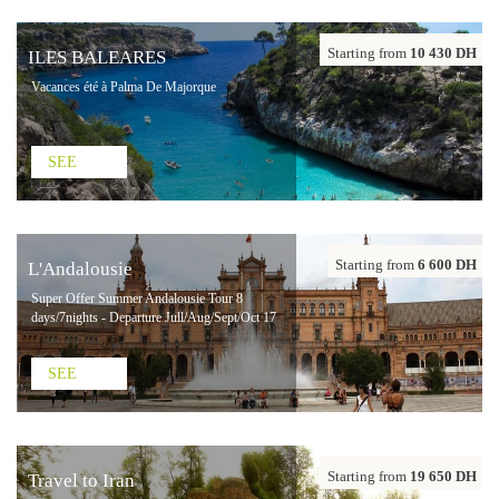
Starting from
10 430 DH
ILES BALEARES
Vacances été à Palma De Majorque
SEE
Starting from
6 600 DH
L'Andalousie
Super Offer Summer Andalousie Tour 8
days/7nights - Departure Jull/Aug/Sept/Oct 17
SEE
Starting from
19 650 DH
Travel to Iran