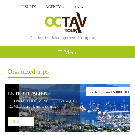
LEISURES
AGENCY
EN
Destination Management Company
☰ Menu
Organized trips
Starting from
15 000 DH
LE TRIO ITALIEN
LE TRIO ITALIEN: VENISE, FLORENCE ET
ROME 8 jours - Départs garantis
SEE