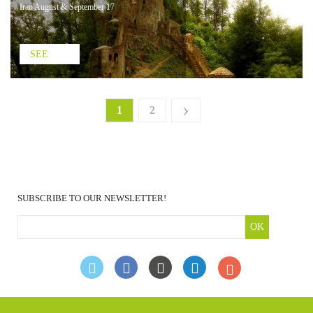
Iran August & September 17
SEE
›
1
2
SUBSCRIBE TO OUR NEWSLETTER!
OK